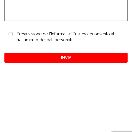
Presa visione dell'
Informativa Privacy
acconsento al
trattamento dei dati personali
Matco S.r.l.
via Quadrelli, 69
+39.045.6094111
37055 Ronco all'Adige (VR)
+39.045.6094191
ITALY
info@nordbitumi.it
P.I.: 03797640236