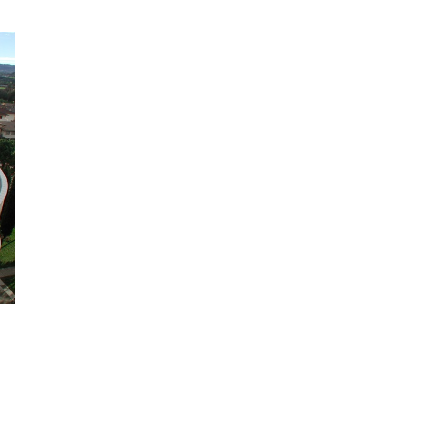
P.I.: 0379
Cap. Soc. 4