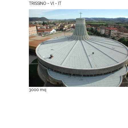
TRISSINO - VI - IT
3000 mq
Matco S.r.l.
via Quadrelli, 69