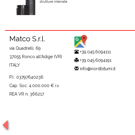
strutture interrate
Matco S.r.l.
via Quadrelli, 69
+39.045.6094111
37055 Ronco all'Adige (VR)
+39.045.6094191
ITALY
info@nordbitumi.it
P.I.: 03797640236
Cap. Soc. 4.000.000 € i.v.
REA VR n. 366217